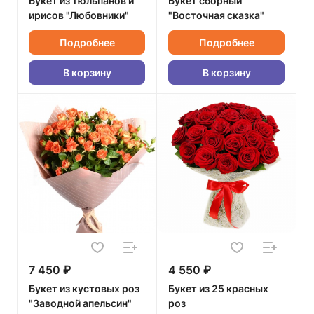
Букет из тюльпанов и
Букет сборный
ирисов "Любовники"
"Восточная сказка"
Подробнее
Подробнее
В корзину
В корзину
7 450 ₽
4 550 ₽
Букет из кустовых роз
Букет из 25 красных
"Заводной апельсин"
роз