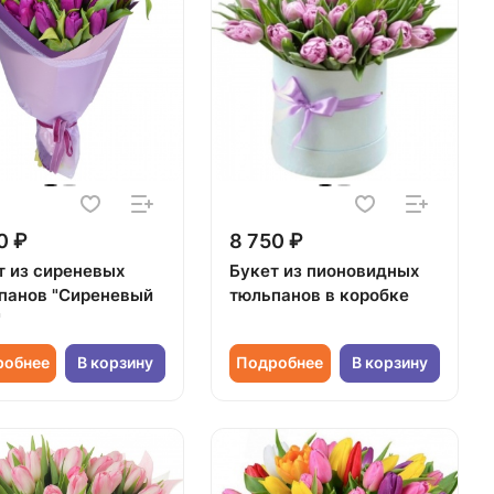
0 ₽
8 750 ₽
т из сиреневых
Букет из пионовидных
панов "Сиреневый
тюльпанов в коробке
"
робнее
В корзину
Подробнее
В корзину