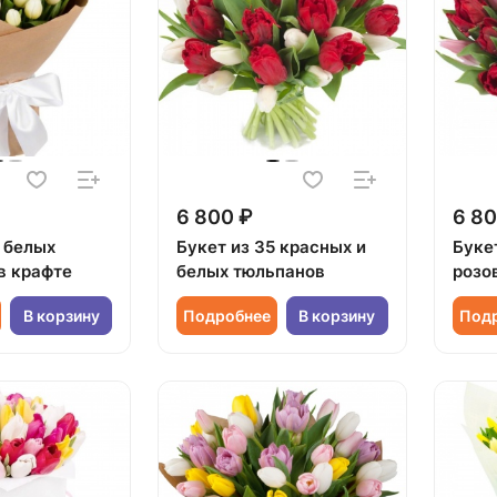
6 800 ₽
6 80
5 белых
Букет из 35 красных и
Буке
в крафте
белых тюльпанов
розо
В корзину
Подробнее
В корзину
Под