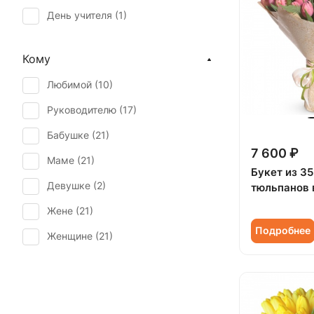
День учителя (
1
)
Первое свидание (
21
)
Кому
Последний звонок (
2
)
Любимой (
10
)
Рождество (
1
)
Руководителю (
17
)
Татьянин день (
1
)
Бабушке (
21
)
Юбилей (
8
)
7 600 ₽
Маме (
21
)
Букет из 3
Девушке (
2
)
тюльпанов 
Жене (
21
)
Подробнее
Женщине (
21
)
Коллеге (
21
)
Мужчине (
1
)
Подруге (
2
)