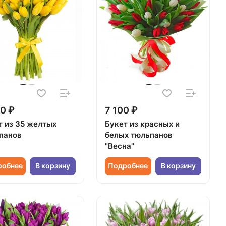
0 ₽
7 100 ₽
т из 35 желтых
Букет из красных и
панов
белых тюльпанов
"Весна"
робнее
В корзину
Подробнее
В корзину