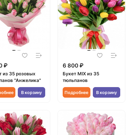
0 ₽
6 800 ₽
т из 35 розовых
Букет MIX из 35
панов "Анжелика"
тюльпанов
робнее
В корзину
Подробнее
В корзину