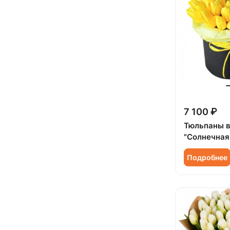
Ребенку (
15
)
Сестре (
2
)
7 100 ₽
Тюльпаны в
"Солнечная
Подробнее