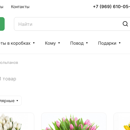
+7 (969) 610-05
ты
Контакты
ты в коробках
Кому
Повод
Подарки
тюльпанов
1 товар
улярные