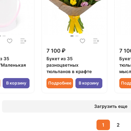
7 100 ₽
7 10
з 35
Букет из 35
Буке
"Маленькая
разноцветных
тюль
тюльпанов в крафте
мысл
В корзину
Подробнее
В корзину
Под
Загрузить еще
1
2