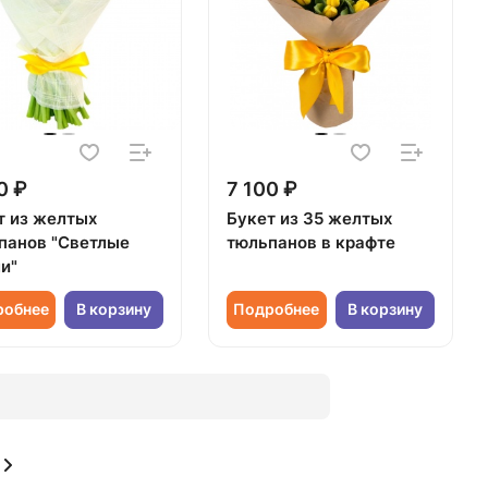
0 ₽
7 100 ₽
т из желтых
Букет из 35 желтых
панов "Светлые
тюльпанов в крафте
и"
робнее
В корзину
Подробнее
В корзину