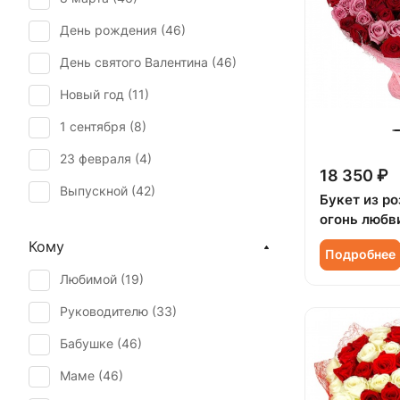
День рождения (
46
)
День святого Валентина (
46
)
Новый год (
11
)
1 сентября (
8
)
23 февраля (
4
)
18 350 ₽
Выпускной (
42
)
Букет из р
огонь любв
День матери (
46
)
Кому
Подробнее
День учителя (
38
)
Любимой (
19
)
Пасха (
5
)
Руководителю (
33
)
Первое свидание (
46
)
Бабушке (
46
)
Последний звонок (
40
)
Маме (
46
)
Рождение ребенка (
30
)