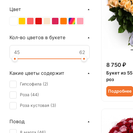
Цвет
Кол-во цветов в букете
8 750 ₽
Букет из 5
Какие цветы содержит
роз
Гипсофила (
2
)
Подробнее
Роза (
44
)
Роза кустовая (
3
)
Повод
8 марта (
46
)