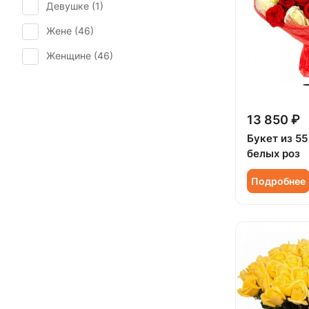
Девушке (
1
)
Рождество (
11
)
Жене (
46
)
Свадьба (
1
)
Женщине (
46
)
Татьянин день (
45
)
Коллеге (
46
)
Юбилей (
41
)
Мужчине (
6
)
13 850 ₽
Подруге (
1
)
Букет из 55
белых роз
Ребенку (
3
)
Сестре (
1
)
Подробнее