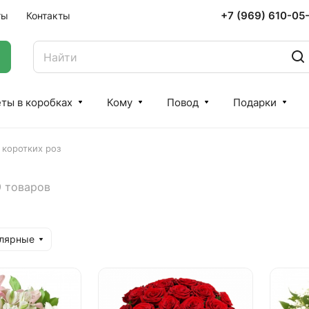
+7 (969) 610-05
ты
Контакты
ты в коробках
Кому
Повод
Подарки
 коротких роз
9 товаров
улярные