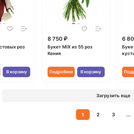
8 750 ₽
6 80
устовых роз
Букет MIX из 55 роз
Буке
Кения
куст
В корзину
Подробнее
В корзину
Под
Загрузить еще
1
2
3
...