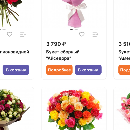
3 790 ₽
3 51
1 пионовидной
Букет сборный
Буке
"Айседора"
"Аме
В корзину
Подробнее
В корзину
Под