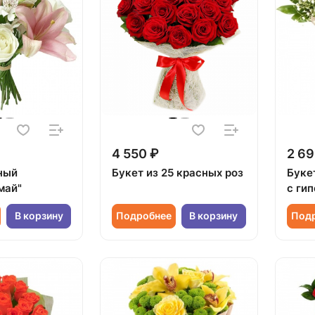
4 550 ₽
2 69
ный
Букет из 25 красных роз
Буке
май"
с ги
В корзину
Подробнее
В корзину
Под