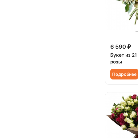
Коллеге (
105
)
Мужчине (
10
)
Подруге (
27
)
Ребенку (
70
)
6 590 ₽
Сестре (
28
)
Букет из 2
розы
Подробнее