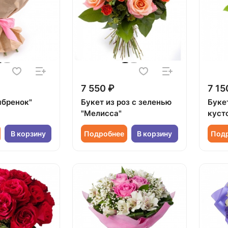
7 550 ₽
7 15
ябренок"
Букет из роз с зеленью
Буке
"Мелисса"
куст
В корзину
Подробнее
В корзину
Под