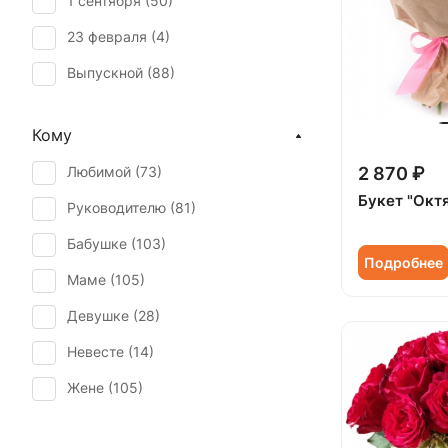
1 сентября (
50
)
Маттиола (
1
)
23 февраля (
4
)
Мимоза (
1
)
Выпускной (
88
)
Орнитогалум (
1
)
День матери (
83
)
Орхидея (
6
)
Кому
День учителя (
75
)
Подсолнух (
1
)
Любимой (
73
)
2 870 ₽
Пасха (
6
)
Роза (
96
)
Букет "Окт
Руководителю (
81
)
Первое свидание (
105
)
Роза кустовая (
19
)
Бабушке (
103
)
Последний звонок (
83
)
Скиммия (
1
)
Подробнее
Маме (
105
)
Рождение ребенка (
19
)
Статица (
1
)
Девушке (
28
)
Рождество (
16
)
Тюльпан (
3
)
Невесте (
14
)
Свадьба (
2
)
Хризантема (
10
)
Жене (
105
)
Татьянин день (
81
)
Эустома (
9
)
Женщине (
107
)
Юбилей (
51
)