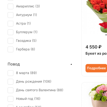
Амариллис (
3
)
Антуриум (
1
)
Астра (
1
)
Буплерум (
1
)
Гвоздика (
5
)
4 550 ₽
Гербера (
6
)
Букет из р
Гиперикум (
5
)
Повод
Гипсофила (
6
)
Подробнее
8 марта (
89
)
Гортензия (
4
)
День рождения (
106
)
Ирис (
4
)
День святого Валентина (
88
)
Калла (
4
)
Новый год (
16
)
Лилия (
4
)