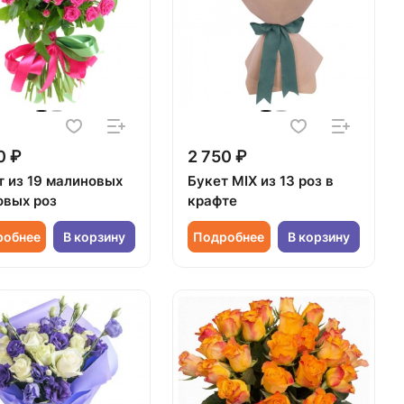
0 ₽
2 750 ₽
т из 19 малиновых
Букет MIX из 13 роз в
овых роз
крафте
робнее
В корзину
Подробнее
В корзину