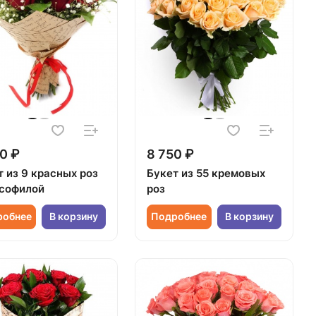
0 ₽
8 750 ₽
т из 9 красных роз
Букет из 55 кремовых
псофилой
роз
робнее
В корзину
Подробнее
В корзину