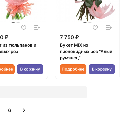
0 ₽
7 750 ₽
т из тюльпанов и
Букет MIX из
овых роз
пионовидных роз "Алый
румянец"
робнее
В корзину
Подробнее
В корзину
6