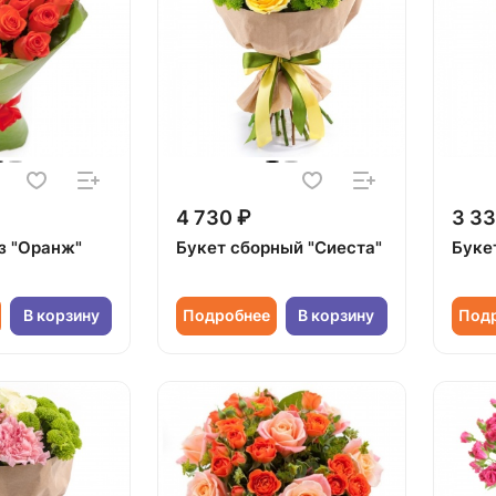
4 730 ₽
3 33
оз "Оранж"
Букет сборный "Сиеста"
Букет
В корзину
Подробнее
В корзину
Под