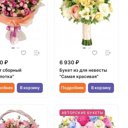
0 ₽
6 930 ₽
т сборный
Букет из для невесты
лотка"
"Самая красивая"
робнее
В корзину
Подробнее
В корзину
АВТОРСКИЕ БУКЕТЫ