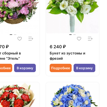
70 ₽
6 240 ₽
т сборный в
Букет из эустомы и
ине "Этель"
фрезий
робнее
В корзину
Подробнее
В корзину