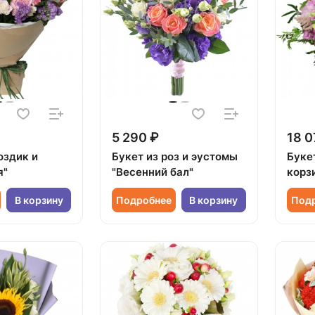
5 290 ₽
18 0
оздик и
Букет из роз и эустомы
Буке
я"
"Весенний бал"
корз
В корзину
Подробнее
В корзину
Под