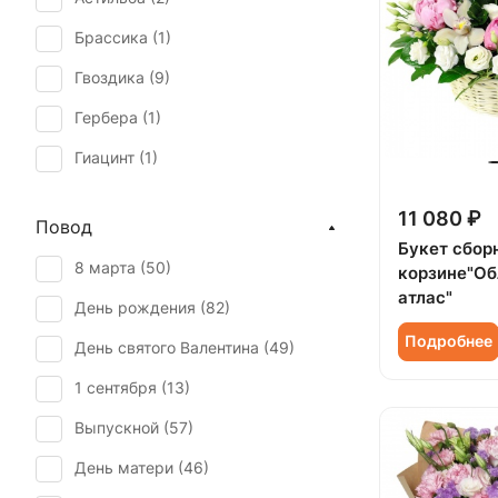
Брассика (
1
)
Гвоздика (
9
)
Гербера (
1
)
Гиацинт (
1
)
Гиперикум (
6
)
11 080 ₽
Повод
Гипсофила (
2
)
Букет сбор
8 марта (
50
)
корзине"О
Гортензия (
8
)
атлас"
День рождения (
82
)
Ирис (
5
)
Подробнее
День святого Валентина (
49
)
Калла (
1
)
1 сентября (
13
)
Лилия (
1
)
Выпускной (
57
)
Маттиола (
2
)
День матери (
46
)
Мимоза (
1
)