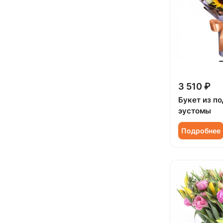
Фрезия (
5
)
Подруге (
17
)
Хризантема (
7
)
Ребенку (
32
)
Эустома (
85
)
Сестре (
16
)
3 510 ₽
Букет из п
эустомы
Подробнее