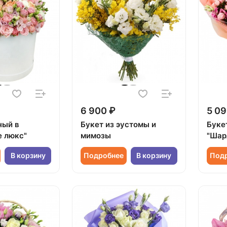
6 900 ₽
5 09
ный в
Букет из эустомы и
Буке
е люкс"
мимозы
"Шар
В корзину
Подробнее
В корзину
Под