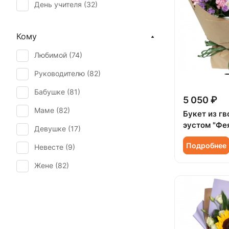
День учителя (
32
)
Нарцисс (
1
)
Пасха (
1
)
Орхидея (
12
)
Кому
Первое свидание (
81
)
Пион (
5
)
Любимой (
74
)
Последний звонок (
57
)
Подсолнух (
4
)
Руководителю (
82
)
Рождение ребенка (
36
)
Ранункулюс (
1
)
Бабушке (
81
)
Свадьба (
7
)
5 050 ₽
Роза (
28
)
Маме (
82
)
Букет из гв
Татьянин день (
46
)
Роза кустовая (
25
)
эустом "Фе
Девушке (
17
)
Юбилей (
67
)
Скиммия (
1
)
Подробнее
Невесте (
9
)
Солидаго (
1
)
Жене (
82
)
Статица (
3
)
Женщине (
85
)
Танацетум (
1
)
Коллеге (
82
)
Тюльпан (
4
)
Мужчине (
1
)