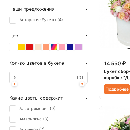
Наши предложения
Авторские букеты (
4
)
Цвет
Кол-во цветов в букете
14 550 ₽
Букет сбор
коробке "Д
Подробнее
Какие цветы содержит
Альстромерия (
9
)
Амариллис (
3
)
Астильба (
2
)