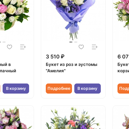
3 510 ₽
6 07
ный в
Букет из роз и эустомы
Буке
блачный
"Амелия"
корз
В корзину
Подробнее
В корзину
Под