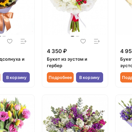
4 350 ₽
4 95
одсолнуха и
Букет из эустом и
Букет
гербер
эуст
В корзину
Подробнее
В корзину
Под