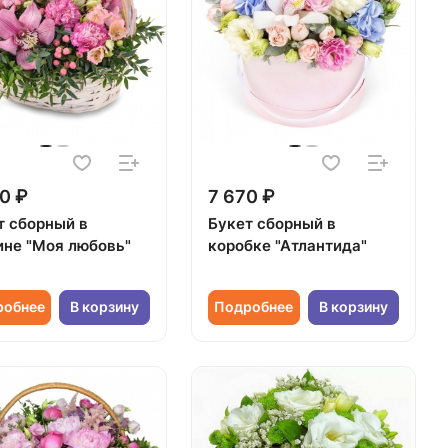
0 ₽
7 670 ₽
т сборный в
Букет сборный в
ине "Моя любовь"
коробке "Атлантида"
робнее
В корзину
Подробнее
В корзину