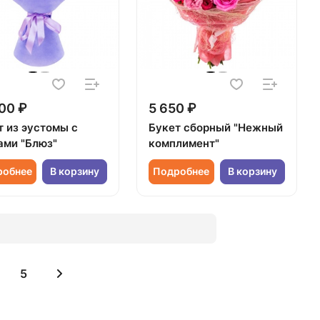
00 ₽
5 650 ₽
т из эустомы с
Букет сборный "Нежный
ами "Блюз"
комплимент"
робнее
В корзину
Подробнее
В корзину
5