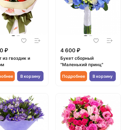
0 ₽
4 600 ₽
 из гвоздик и
Букет сборный
ом
"Маленький принц"
робнее
В корзину
Подробнее
В корзину