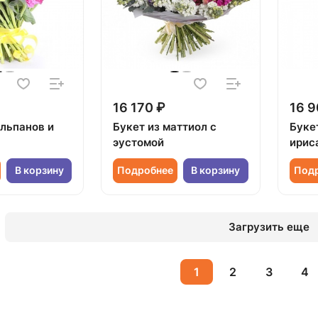
16 170 ₽
16 9
юльпанов и
Букет из маттиол с
Буке
эустомой
ирис
В корзину
Подробнее
В корзину
Под
Загрузить еще
1
2
3
4