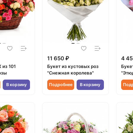
11 650 ₽
4 45
 из 101
Букет из кустовых роз
Буке
озы
"Снежная королева"
"Этю
В корзину
Подробнее
В корзину
Под