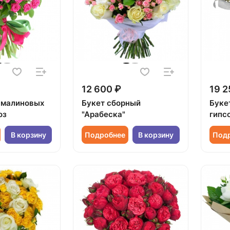
12 600 ₽
19 2
9 малиновых
Букет сборный
Букет
оз
"Арабеска"
гипс
В корзину
Подробнее
В корзину
Под