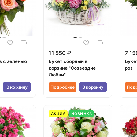
11 550 ₽
7 15
з с зеленью
Букет сборный в
Буке
корзине "Созвездие
роз
Любви"
В корзину
Подробнее
В корзину
Под
АКЦИЯ
НОВИНКА