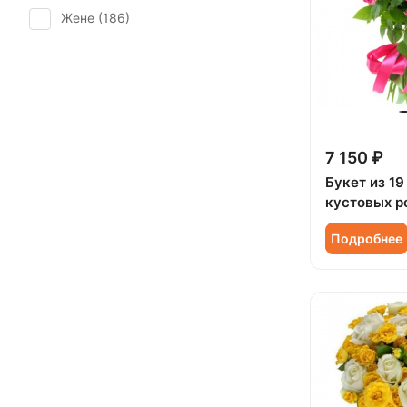
Ромашка (
1
)
Жене (
186
)
Татьянин день (
148
)
Сирень (
2
)
Женщине (
187
)
Юбилей (
131
)
Скиммия (
2
)
Коллеге (
185
)
Солидаго (
2
)
Мужчине (
12
)
Статица (
6
)
Подруге (
44
)
7 150 ₽
Танацетум (
1
)
Ребенку (
84
)
Букет из 1
Тюльпан (
5
)
кустовых р
Сестре (
42
)
Фрезия (
8
)
Подробнее
Хризантема (
19
)
Эустома (
26
)