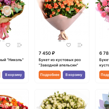
7 450 ₽
6 78
ный "Николь"
Букет из кустовых роз
Буке
"Заводной апельсин"
куст
В корзину
Подробнее
В корзину
Под