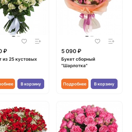
0 ₽
5 090 ₽
т из 25 кустовых
Букет сборный
"Шарлотка"
робнее
В корзину
Подробнее
В корзину