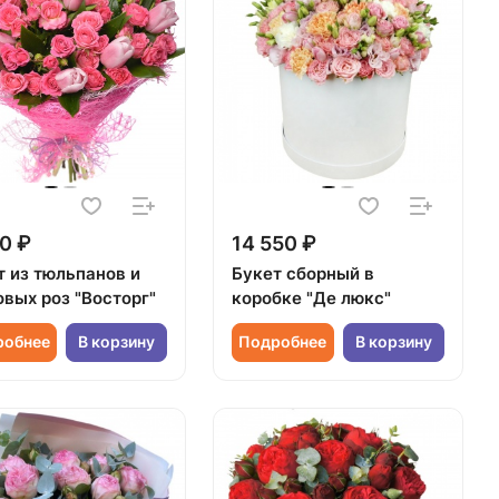
0 ₽
14 550 ₽
т из тюльпанов и
Букет сборный в
овых роз "Восторг"
коробке "Де люкс"
робнее
В корзину
Подробнее
В корзину