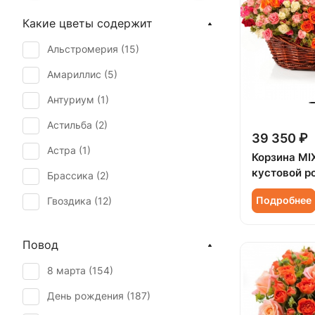
Какие цветы содержит
Альстромерия (
15
)
Амариллис (
5
)
Антуриум (
1
)
Астильба (
2
)
39 350 ₽
Астра (
1
)
Корзина MIX
кустовой р
Брассика (
2
)
Подробнее
Гвоздика (
12
)
Гербера (
6
)
Повод
Гиацинт (
1
)
8 марта (
154
)
Гиперикум (
11
)
День рождения (
187
)
Гипсофила (
3
)