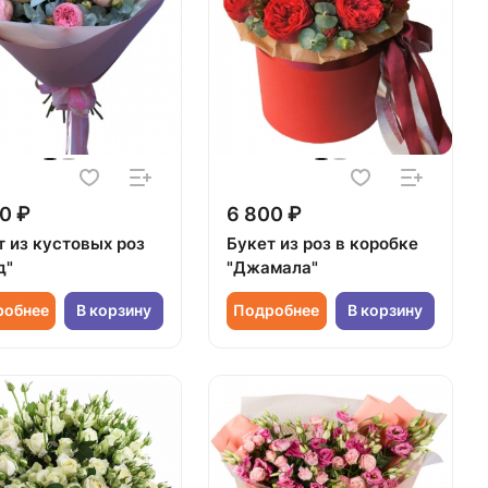
0 ₽
6 800 ₽
т из кустовых роз
Букет из роз в коробке
д"
"Джамала"
робнее
В корзину
Подробнее
В корзину