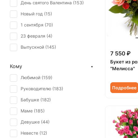
День святого Валентина (
153
)
Гортензия (
12
)
Новый год (
15
)
Ирис (
2
)
1 сентября (
70
)
Калла (
1
)
23 февраля (
4
)
Мимоза (
1
)
Выпускной (
145
)
Озотамнус (
2
)
7 550 ₽
День матери (
150
)
Орнитогалум (
1
)
Букет из ро
Кому
"Мелисса"
День учителя (
123
)
Орхидея (
6
)
Любимой (
159
)
Пасха (
6
)
Пион (
9
)
Подробнее
Руководителю (
183
)
Первое свидание (
185
)
Подсолнух (
3
)
Бабушке (
182
)
Последний звонок (
127
)
Ранункулюс (
1
)
Маме (
185
)
Рождение ребенка (
71
)
Роза (
59
)
Девушке (
44
)
Рождество (
15
)
Роза кустовая (
177
)
Невесте (
12
)
Свадьба (
7
)