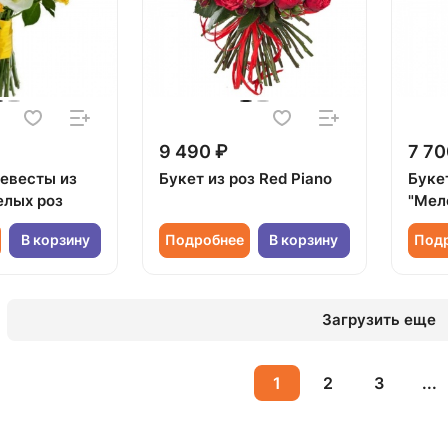
9 490 ₽
7 70
невесты из
Букет из роз Red Piano
Букет
елых роз
"Мел
В корзину
Подробнее
В корзину
Под
Загрузить еще
1
2
3
...