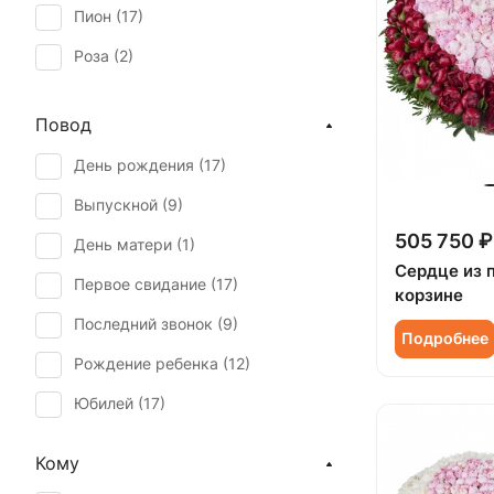
Пион (
17
)
Роза (
2
)
Роза кустовая (
2
)
Повод
Эустома (
1
)
День рождения (
17
)
Выпускной (
9
)
505 750 ₽
День матери (
1
)
Сердце из 
Первое свидание (
17
)
корзине
Последний звонок (
9
)
Подробнее
Рождение ребенка (
12
)
Юбилей (
17
)
Кому