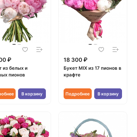
00 ₽
18 300 ₽
т из белых и
Букет MIX из 17 пионов в
вых пионов
крафте
робнее
В корзину
Подробнее
В корзину