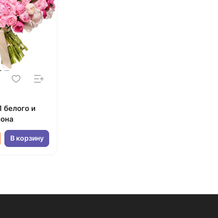
1 белого и
иона
В корзину