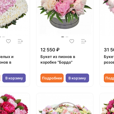
12 550 ₽
31 5
белых и
Букет из пионов в
Буке
онов в
коробке "Бордо"
розо
В корзину
Подробнее
В корзину
Под