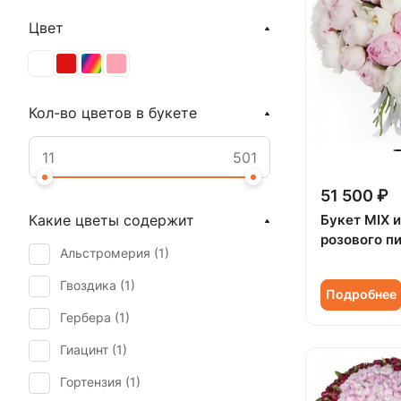
Цвет
Кол-во цветов в букете
51 500 ₽
Букет MIX и
Какие цветы содержит
розового п
Альстромерия (
1
)
Гвоздика (
1
)
Подробнее
Гербера (
1
)
Гиацинт (
1
)
Гортензия (
1
)