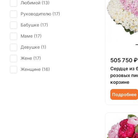
Любимой (
13
)
Руководителю (
17
)
Бабушке (
17
)
Маме (
17
)
Девушке (
1
)
Жене (
17
)
505 750 ₽
Сердце из 
Женщине (
16
)
розовых пи
Коллеге (
17
)
корзине
Мужчине (
1
)
Подробнее
Подруге (
1
)
Ребенку (
3
)
Сестре (
1
)