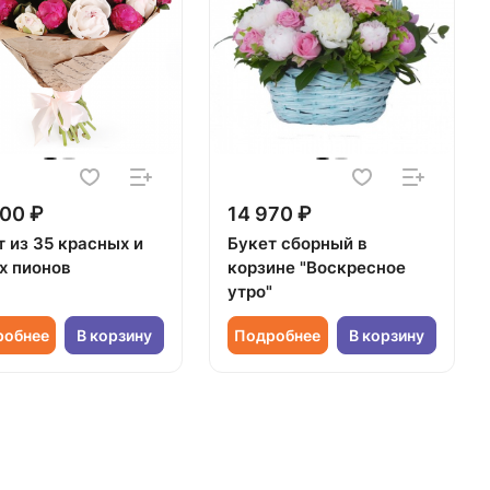
00 ₽
14 970 ₽
т из 35 красных и
Букет сборный в
х пионов
корзине "Воскресное
утро"
робнее
В корзину
Подробнее
В корзину