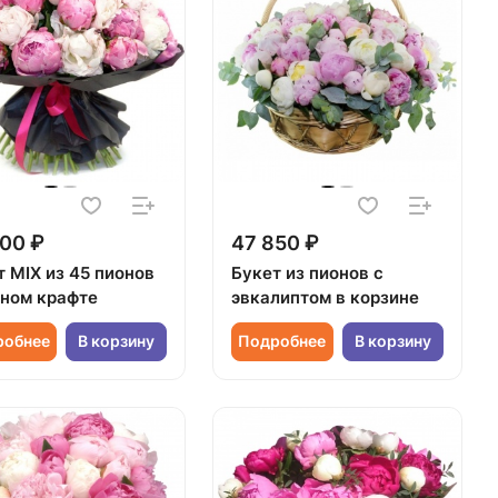
00 ₽
47 850 ₽
т MIX из 45 пионов
Букет из пионов с
рном крафте
эвкалиптом в корзине
робнее
В корзину
Подробнее
В корзину