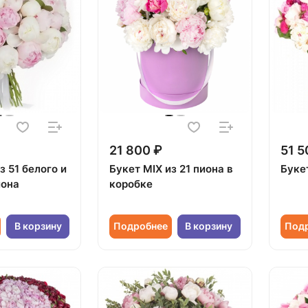
21 800 ₽
51 5
з 51 белого и
Букет MIX из 21 пиона в
Букет
иона
коробке
В корзину
Подробнее
В корзину
Под