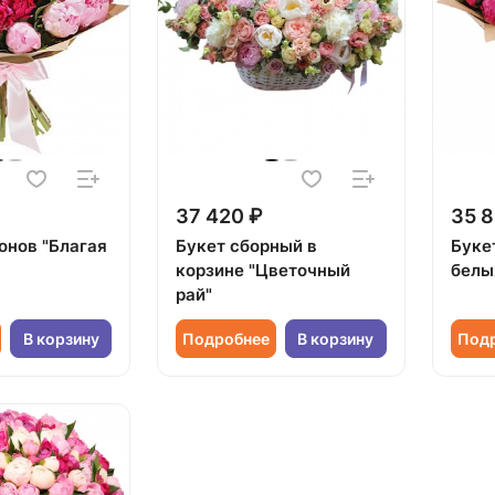
37 420 ₽
35 8
онов "Благая
Букет сборный в
Буке
корзине "Цветочный
белы
рай"
В корзину
Подробнее
В корзину
Под