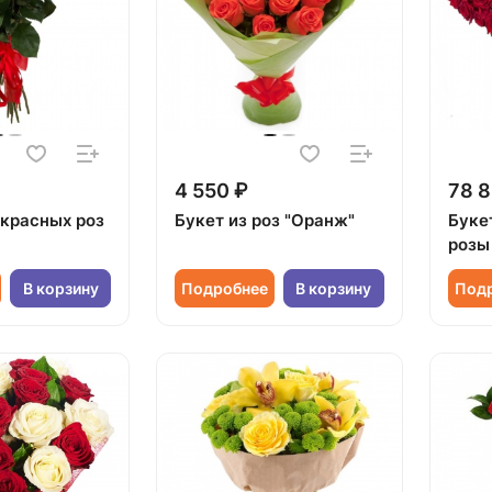
4 550 ₽
78 8
 красных роз
Букет из роз "Оранж"
Буке
розы
В корзину
Подробнее
В корзину
Под