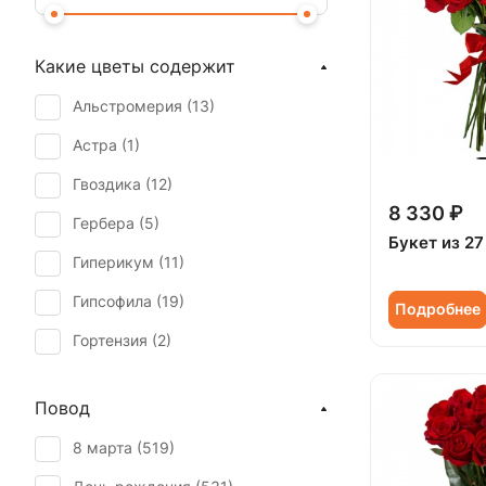
Какие цветы содержит
Альстромерия (
13
)
Астра (
1
)
Гвоздика (
12
)
8 330 ₽
Гербера (
5
)
Букет из 27
Гиперикум (
11
)
Гипсофила (
19
)
Подробнее
Гортензия (
2
)
Ирис (
5
)
Повод
Калла (
8
)
8 марта (
519
)
Краспедия (
2
)