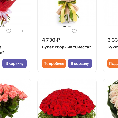
4 730 ₽
3 33
з
Букет сборный "Сиеста"
Букет
а"
В корзину
Подробнее
В корзину
Под