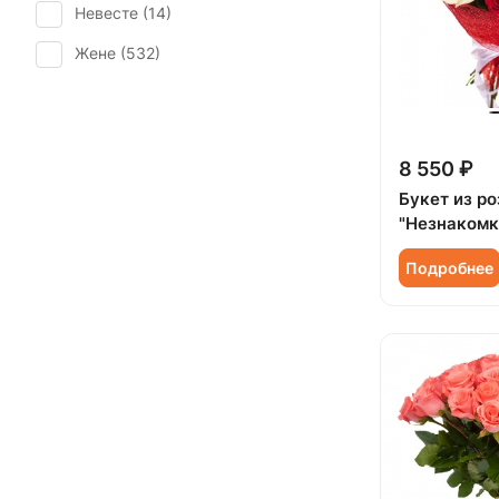
Невесте (
14
)
Свадьба (
6
)
Тюльпан (
5
)
Жене (
532
)
Татьянин день (
483
)
Фрезия (
6
)
Женщине (
539
)
Юбилей (
399
)
Хризантема (
20
)
Коллеге (
530
)
Эустома (
7
)
8 550 ₽
Мужчине (
96
)
Букет из ро
Подруге (
91
)
"Незнакомк
Ребенку (
188
)
Подробнее
Сестре (
92
)