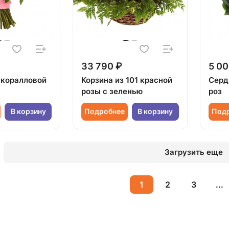
33 790 ₽
5 00
1 коралловой
Корзина из 101 красной
Серд
розы с зеленью
роз
В корзину
Подробнее
В корзину
Под
Загрузить еще
1
2
3
...