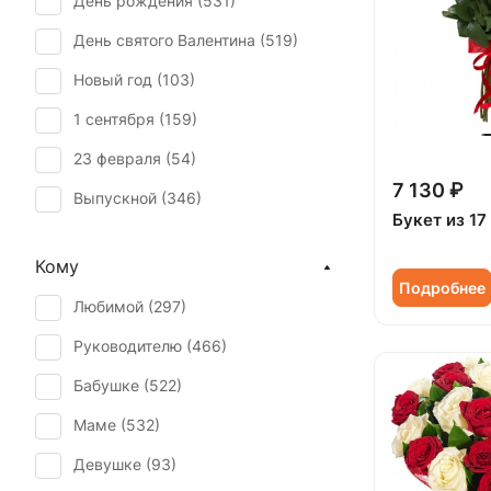
День рождения (
531
)
Лилия (
4
)
День святого Валентина (
519
)
Маттиола (
1
)
Новый год (
103
)
Мимоза (
2
)
1 сентября (
159
)
Орхидея (
14
)
23 февраля (
54
)
Пион (
3
)
7 130 ₽
Выпускной (
346
)
Подсолнух (
1
)
Букет из 17
День матери (
508
)
Ранункулюс (
1
)
Кому
День учителя (
346
)
Роза (
492
)
Подробнее
Любимой (
297
)
Пасха (
41
)
Роза кустовая (
69
)
Руководителю (
466
)
Первое свидание (
489
)
Ромашка (
1
)
Бабушке (
522
)
Последний звонок (
319
)
Скиммия (
1
)
Маме (
532
)
Рождение ребенка (
297
)
Статица (
6
)
Девушке (
93
)
Рождество (
102
)
Танацетум (
1
)