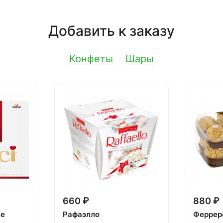
Добавить к заказу
Конфеты
Шары
660 ₽
880 ₽
ке
Рафаэлло
Феррер