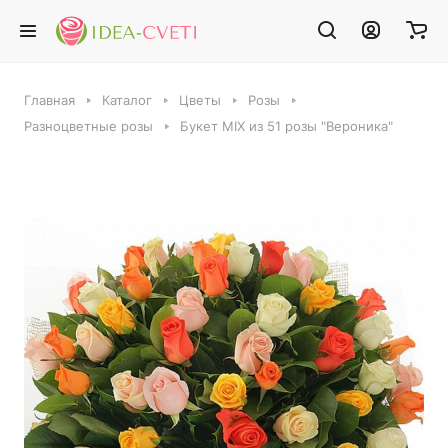
Главная
Каталог
Цветы
Розы
Разноцветные розы
Букет MIX из 51 розы "Вероника"