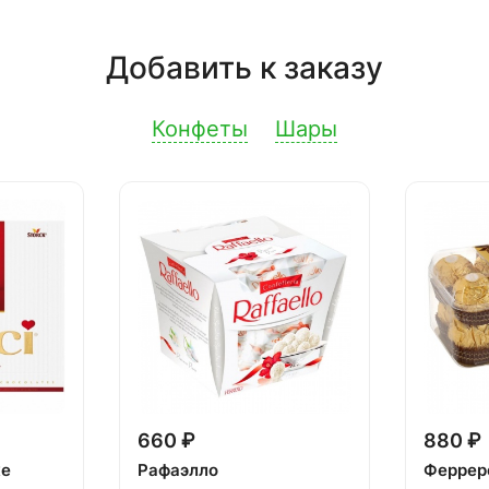
Добавить к заказу
Конфеты
Шары
660 ₽
880 ₽
ке
Рафаэлло
Феррер