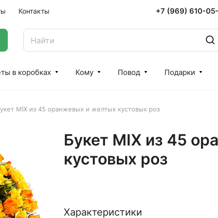
+7 (969) 610-05
ты
Контакты
ты в коробках
Кому
Повод
Подарки
укет MIX из 45 оранжевых и желтых кустовых роз
Букет MIX из 45 о
кустовых роз
Характеристики