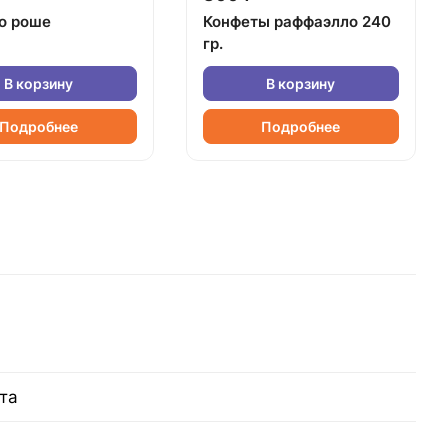
о роше
Конфеты раффаэлло 240
гр.
В корзину
В корзину
Подробнее
Подробнее
та