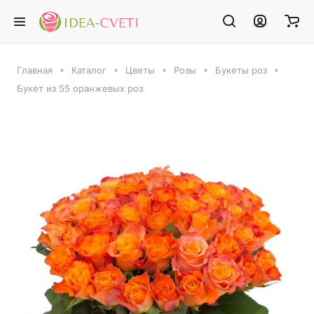
Главная
Каталог
Цветы
Розы
Букеты роз
Букет из 55 оранжевых роз