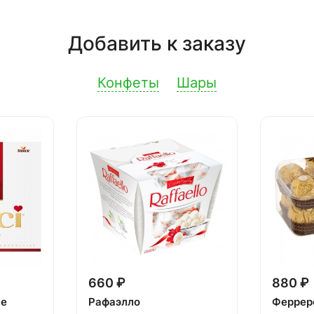
Добавить к заказу
Конфеты
Шары
660 ₽
880 ₽
ке
Рафаэлло
Феррер