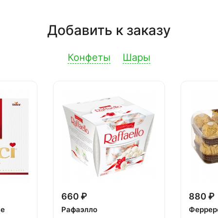
Добавить к заказу
Конфеты
Шары
660 ₽
880 ₽
ке
Рафаэлло
Феррер