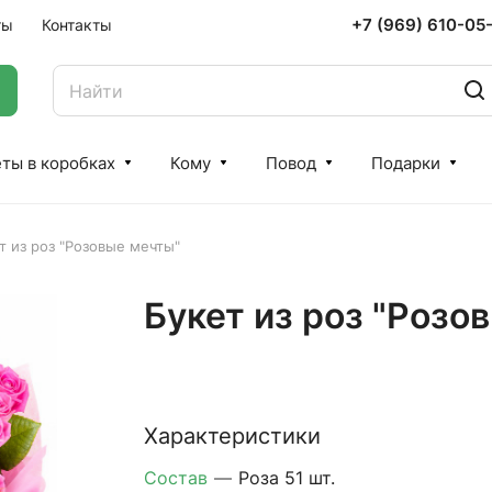
+7 (969) 610-05
ты
Контакты
ты в коробках
Кому
Повод
Подарки
т из роз "Розовые мечты"
Букет из роз "Розо
Характеристики
Состав
—
Роза 51 шт.