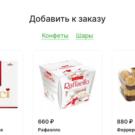
Добавить к заказу
Конфеты
Шары
660 ₽
880 ₽
ке
Рафаэлло
Феррер