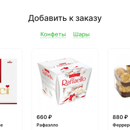
Добавить к заказу
Конфеты
Шары
660 ₽
880 ₽
ке
Рафаэлло
Феррер