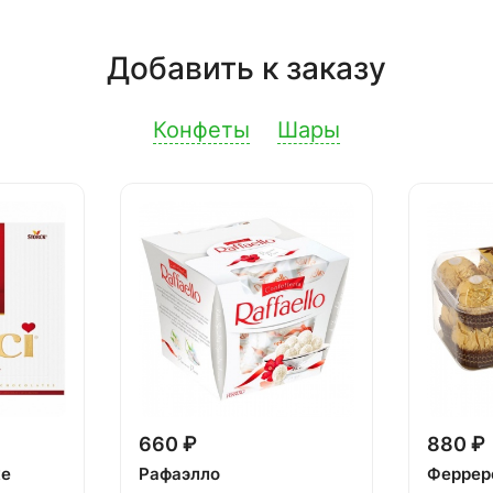
Добавить к заказу
Конфеты
Шары
660 ₽
880 ₽
ке
Рафаэлло
Феррер