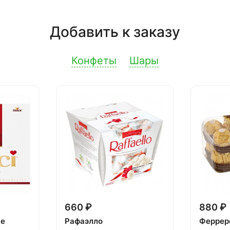
Добавить к заказу
Конфеты
Шары
660 ₽
880 ₽
ке
Рафаэлло
Феррер