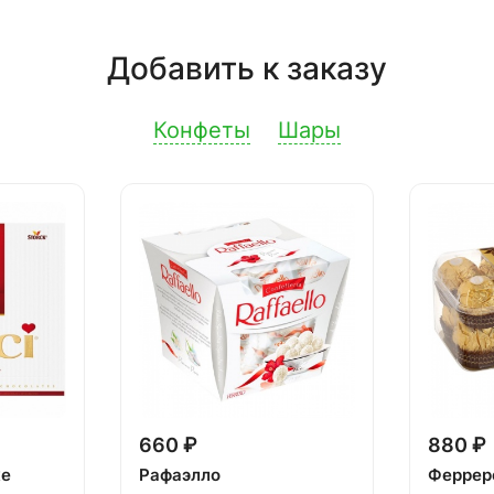
Добавить к заказу
Конфеты
Шары
660 ₽
880 ₽
ке
Рафаэлло
Феррер