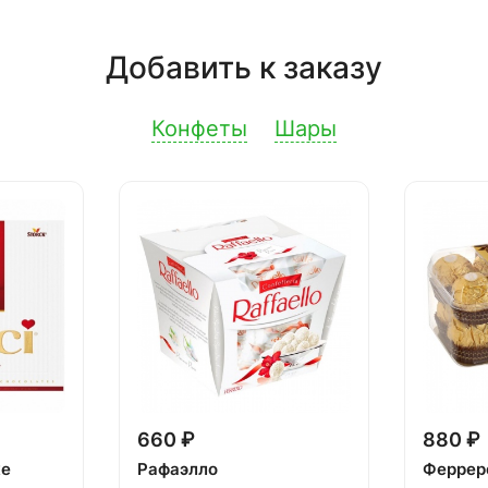
Добавить к заказу
Конфеты
Шары
660 ₽
880 ₽
ке
Рафаэлло
Феррер