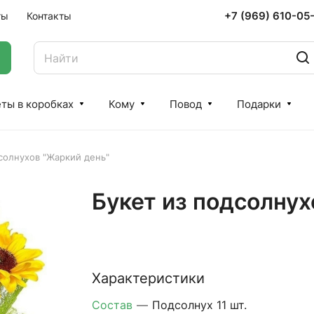
+7 (969) 610-05
ты
Контакты
ты в коробках
Кому
Повод
Подарки
солнухов "Жаркий день"
Букет из подсолнух
Характеристики
Состав
—
Подсолнух 11 шт.