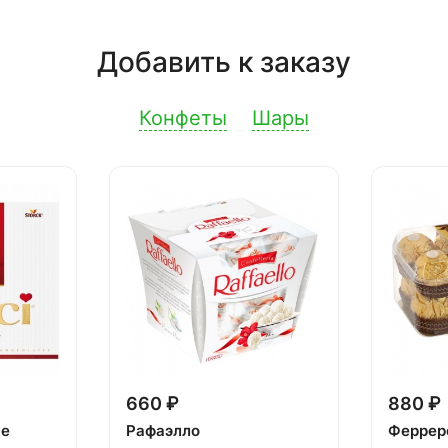
Добавить к заказу
Конфеты
Шары
660 ₽
880 ₽
ке
Рафаэлло
Феррер