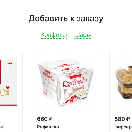
Добавить к заказу
Конфеты
Шары
660 ₽
880 ₽
ке
Рафаэлло
Феррер