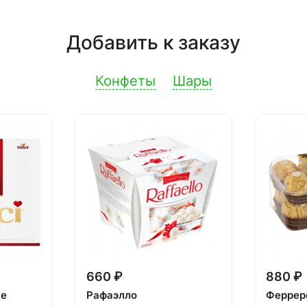
Добавить к заказу
Конфеты
Шары
660 ₽
880 ₽
ке
Рафаэлло
Феррер