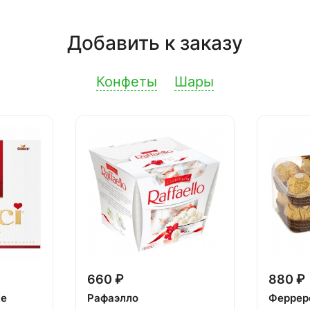
Добавить к заказу
Конфеты
Шары
660 ₽
880 ₽
ке
Рафаэлло
Феррер