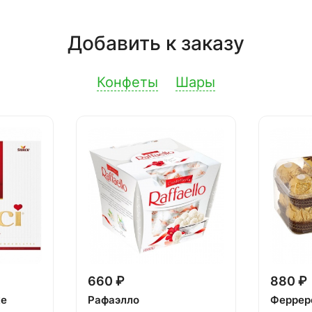
Добавить к заказу
Конфеты
Шары
660 ₽
880 ₽
ке
Рафаэлло
Феррер