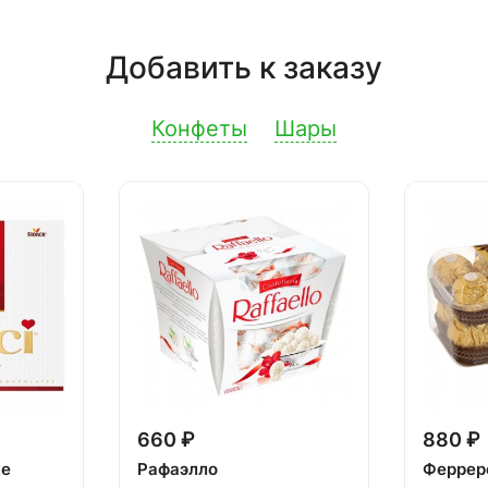
Добавить к заказу
Конфеты
Шары
660 ₽
880 ₽
ке
Рафаэлло
Феррер