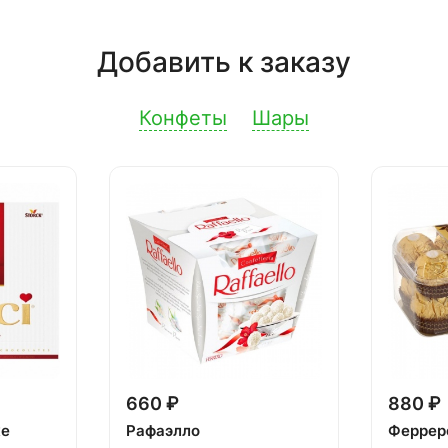
Добавить к заказу
Конфеты
Шары
660 ₽
880 ₽
ке
Рафаэлло
Феррер