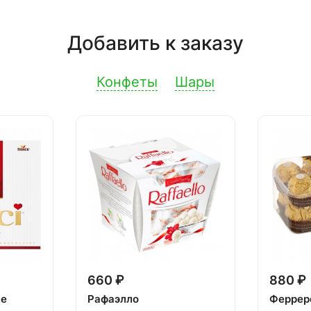
Добавить к заказу
Конфеты
Шары
660 ₽
880 ₽
ке
Рафаэлло
Феррер