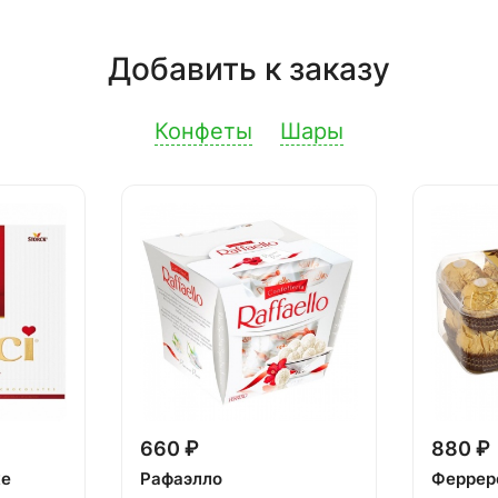
Добавить к заказу
Конфеты
Шары
660 ₽
880 ₽
ке
Рафаэлло
Феррер