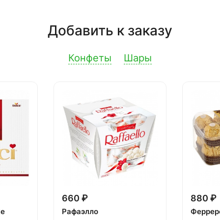
Добавить к заказу
Конфеты
Шары
660 ₽
880 ₽
ке
Рафаэлло
Феррер