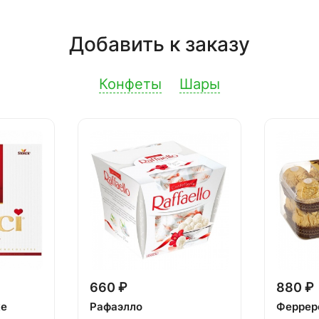
Добавить к заказу
Конфеты
Шары
660 ₽
880 ₽
ке
Рафаэлло
Феррер