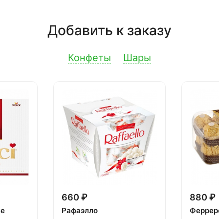
Добавить к заказу
Конфеты
Шары
660 ₽
880 ₽
ке
Рафаэлло
Феррер