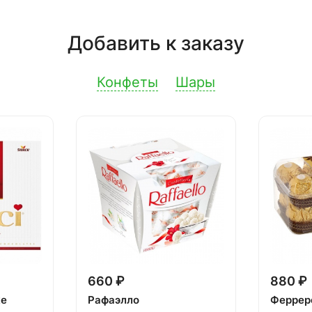
Добавить к заказу
Конфеты
Шары
660 ₽
880 ₽
ке
Рафаэлло
Феррер