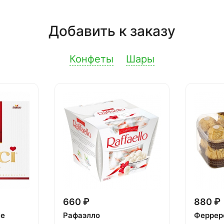
Добавить к заказу
Конфеты
Шары
660 ₽
880 ₽
ке
Рафаэлло
Феррер