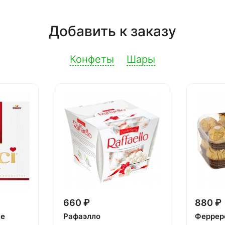
Добавить к заказу
Конфеты
Шары
660 ₽
880 ₽
ке
Рафаэлло
Феррер