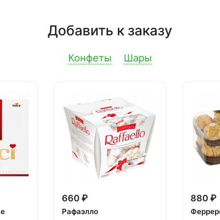
Добавить к заказу
Конфеты
Шары
660 ₽
880 ₽
ке
Рафаэлло
Феррер