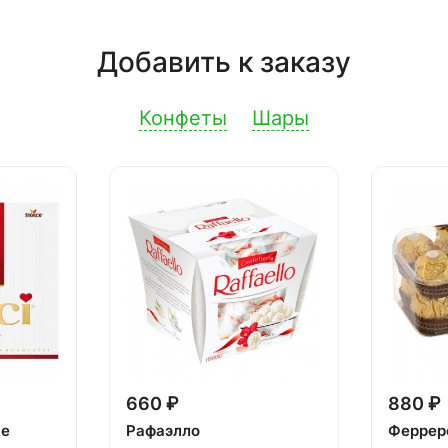
Добавить к заказу
Конфеты
Шары
660 ₽
880 ₽
ке
Рафаэлло
Феррер