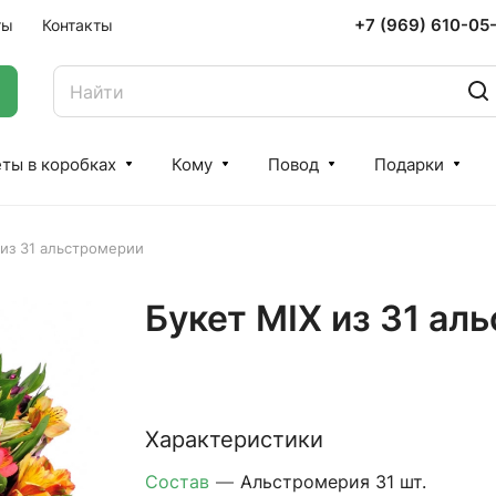
+7 (969) 610-05
ты
Контакты
ты в коробках
Кому
Повод
Подарки
 из 31 альстромерии
Букет MIX из 31 ал
Характеристики
Состав
—
Альстромерия 31 шт.