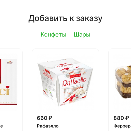
Добавить к заказу
Конфеты
Шары
660 ₽
880 ₽
ке
Рафаэлло
Феррер